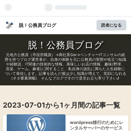
脱！公務員ブログ
読者になる
脱！公務員ブログ
元地方公務員（市役所職員）→商社系Sier→ベンチャーITコンサルの経
歴を持つブログ運営者が、自身の体験を元に公務員の実態や役立つ知識
や経験談、IT関連の技術的な情報、美味しいお店の情報、趣味(野球、
音楽、ゲーム、麻雀)に関すること、私自身の波乱に満ちた人生経験に
ついて発信します。記事を読んだ後は少し知識が増えて、笑顔になれる
(ネタ要素満載)、そんなブログですので是非お立ち寄り下さい♪
2023-07-01から1ヶ月間の記事一覧
wordpress移行のためにレ
ンタルサーバーのサービス